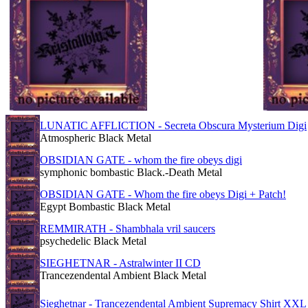
LUNATIC AFFLICTION - Secreta Obscura Mysterium Digi
Atmospheric Black Metal
OBSIDIAN GATE - whom the fire obeys digi
symphonic bombastic Black.-Death Metal
OBSIDIAN GATE - Whom the fire obeys Digi + Patch!
Egypt Bombastic Black Metal
REMMIRATH - Shambhala vril saucers
psychedelic Black Metal
SIEGHETNAR - Astralwinter II CD
Trancezendental Ambient Black Metal
Sieghetnar - Trancezendental Ambient Supremacy Shirt XXL