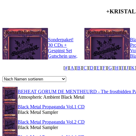
+KRISTAL
Sonderpaket!
Bl
30 CDs +
Pr
Gespinst Set
Vo
Gutschein usw,
Bl
Black Metal
Sa
[
#
][
A
][
B
][
C
][
D
][
E
][
F
][
G
][
H
][
I
][
J
][
K
BEHEAT GORUM DE MENTHEURD - The frostbidden Pat
Atmospheric Ambient Black Metal
Black Metal Propaganda Vol.1 CD
Black Metal Sampler
Black Metal Propaganda Vol.2 CD
Black Metal Sampler