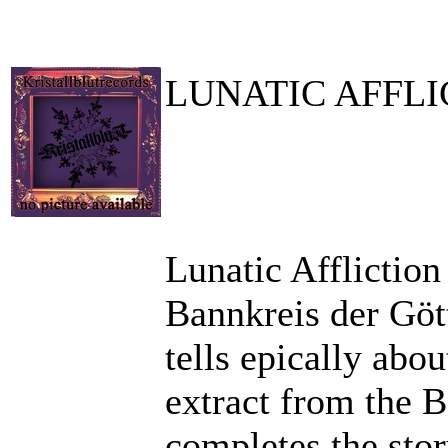
LUNATIC AFFLICTI
Lunatic Affliction
Bannkreis der Göt
tells epically abo
extract from the 
completes the sto