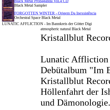
Black Metal Propaganda Vol.4 CD
Black Metal Sampler
FORGOTTEN WINTER - Origem Da Inexsistência
Orchestral Space Black Metal
LUNATIC AFFLICTION - Im Bannkreis der Götter Digi
atmospheric natural Black Metal
Kristallblut Recor
Lunatic Affliction
Debütalbum "Im B
Kristallblut Reco
Höllenfahrt der I
und Dämonologie. 