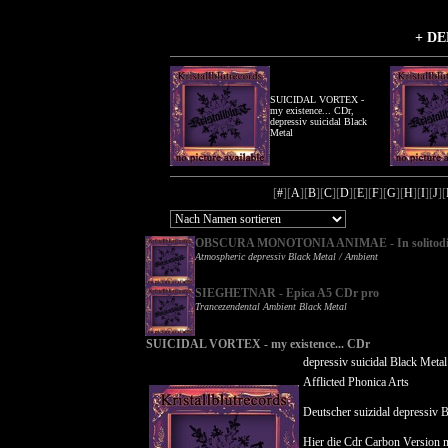
+ DE
SUICIDAL VORTEX -
my existence... CDr,
depressiv suicidal Black
Metal
[
#
][
A
][
B
][
C
][
D
][
E
][
F
][
G
][
H
][
I
][
J
][
OBSCURA MONOTONIA ANIMAE - In solitodine
Atmospheric depressiv Black Metal / Ambient
SIEGHETNAR - Epica A5 CDr pro
Trancezendental Ambient Black Metal
SUICIDAL VORTEX - my existence... CDr
depressiv suicidal Black Metal
Afflicted Phonica Arts
Deutscher suizidal depressiv 
Hier die Cdr Carbon Version m