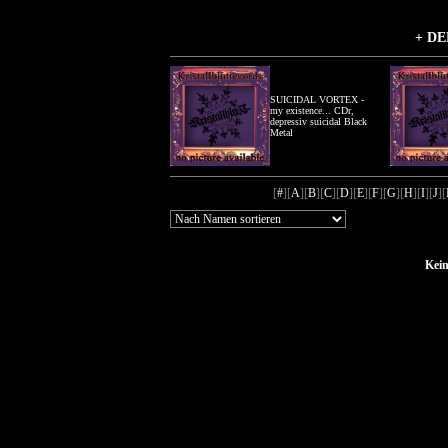
+ DE
SUICIDAL VORTEX -
my existence... CDr,
depressiv suicidal Black
Metal
[
#
][
A
][
B
][
C
][
D
][
E
][
F
][
G
][
H
][
I
][
J
][
Kein