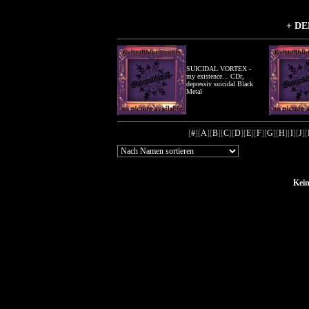
+ DE
SUICIDAL VORTEX -
my existence... CDr,
depressiv suicidal Black
Metal
[
#
][
A
][
B
][
C
][
D
][
E
][
F
][
G
][
H
][
I
][
J
][
Kein