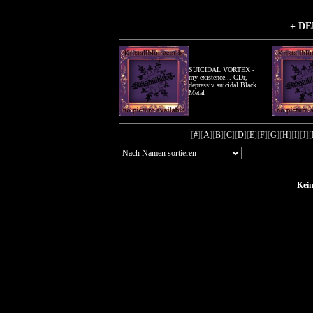
+ DE
SUICIDAL VORTEX -
my existence... CDr,
depressiv suicidal Black
Metal
[
#
][
A
][
B
][
C
][
D
][
E
][
F
][
G
][
H
][
I
][
J
][
Kein