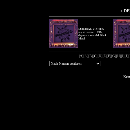
+ DE
SUICIDAL VORTEX -
my existence... CDr,
depressiv suicidal Black
Metal
[
#
][
A
][
B
][
C
][
D
][
E
][
F
][
G
][
H
][
I
][
J
][
Kein